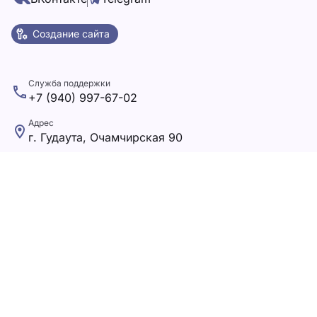
Создание сайта
Служба поддержки
+7 (940) 997-67-02
Адрес
г. Гудаута, Очамчирская 90
Почта
lana.2015lana@mail.ru
Карта сайта
Главная
Поиск
Избранное
Помощь
Контакты и реквизиты
Личный кабинет