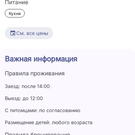
Питание
Кухня
См. все цены
Дата
Цена
Важная информация
18 июля - 31 июля
7 000 ₽
Правила проживания
1 августа - 31 августа
8 000 ₽
Заезд: после 14:00
1 сентября - 30 сентября
6 000 ₽
Выезд: до 12:00
С питомцами: по согласованию
Размещение детей: любого возраста
Правила бронирования