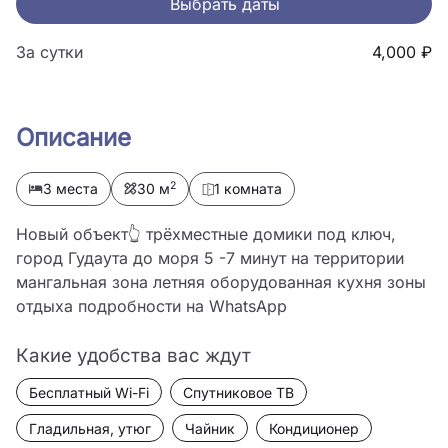
Выбрать даты
За сутки
4,000 ₽
Описание
2
3 места
30 м
1 комната
Новый объект👆 трёхместные домики под ключ, 
город Гудаута до моря 5 -7 минут на территории 
мангальная зона летняя оборудованная кухня зоны 
отдыха подробности на WhatsApp
Какие удобства вас ждут
Бесплатный Wi-Fi
Спутниковое ТВ
Гладильная, утюг
Чайник
Кондиционер