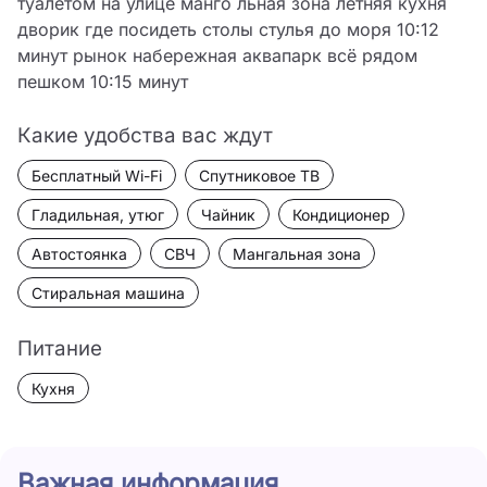
туалетом на улице манго льная зона летняя кухня 
дворик где посидеть столы стулья до моря 10:12 
минут рынок набережная аквапарк всё рядом 
пешком 10:15 минут
Какие удобства вас ждут
Бесплатный Wi-Fi
Спутниковое ТВ
Гладильная, утюг
Чайник
Кондиционер
Автостоянка
СВЧ
Мангальная зона
Стиральная машина
Питание
Кухня
Важная информация