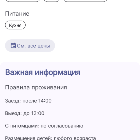
Питание
Кухня
См. все цены
Дата
Цена
Важная информация
1 июля - 31 июля
3 000 ₽
Правила проживания
1 августа - 31 августа
3 500 ₽
Заезд: после 14:00
Выезд: до 12:00
С питомцами: по согласованию
Размещение детей: любого возраста