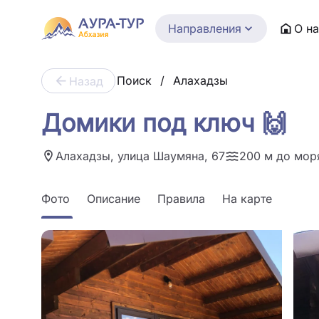
Направления
О н
Поиск
/
Алахадзы
Назад
Домики под ключ 🙌
Алахадзы, улица Шаумяна, 67
200 м до мор
Фото
Описание
Правила
На карте