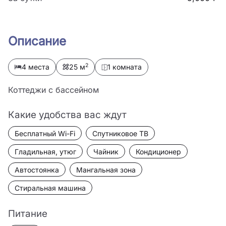
Описание
2
4 места
25 м
1 комната
Коттеджи с бассейном
Какие удобства вас ждут
Бесплатный Wi-Fi
Спутниковое ТВ
Гладильная, утюг
Чайник
Кондиционер
Автостоянка
Мангальная зона
Стиральная машина
Питание