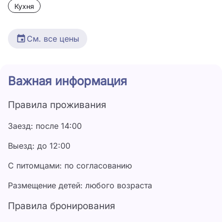
Кухня
См. все цены
Дата
Цена
Важная информация
25 июня - 30 июня
3 000 ₽
Правила проживания
1 июля - 31 июля
4 500 ₽
Заезд: после 14:00
1 августа - 31 августа
4 500 ₽
Выезд: до 12:00
1 сентября - 30 сентября
4 000 ₽
С питомцами: по согласованию
Размещение детей: любого возраста
Правила бронирования