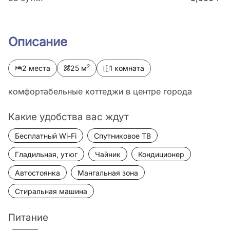
Описание
2
2 места
25 м
1 комната
комфортабельные коттеджи в центре города
Какие удобства вас ждут
Бесплатный Wi-Fi
Спутниковое ТВ
Гладильная, утюг
Чайник
Кондиционер
Автостоянка
Мангальная зона
Стиральная машина
Питание