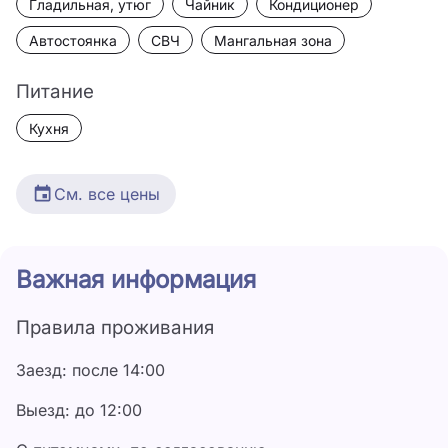
Гладильная, утюг
Чайник
Кондиционер
Автостоянка
СВЧ
Мангальная зона
Питание
Кухня
См. все цены
Дата
Цена
Важная информация
23 июня - 30 июня
3 500 ₽
Правила проживания
14 сентября - 30 сентября
3 500 ₽
Заезд: после 14:00
1 июля - 31 июля
5 000 ₽
Выезд: до 12:00
1 августа - 31 августа
5 000 ₽