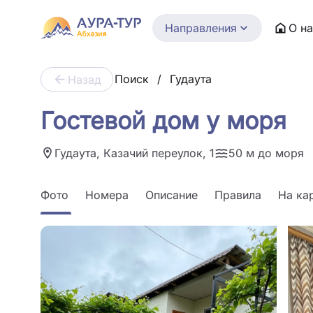
Направления
О н
Поиск
/
Гудаута
Назад
Гостевой дом у моря
Гудаута, Казачий переулок, 1
50 м до моря
Фото
Номера
Описание
Правила
На ка