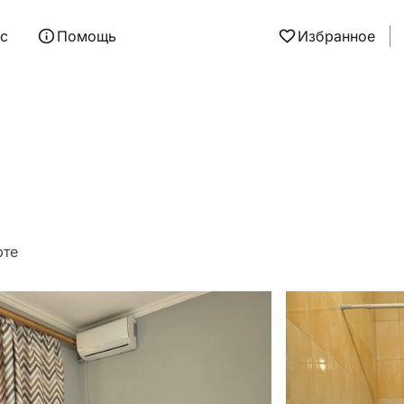
ас
Помощь
Избранное
рте