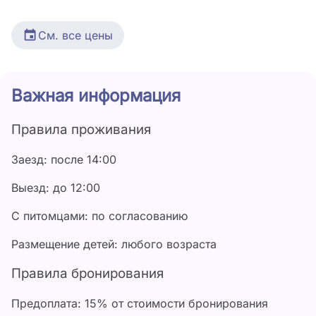
См. все цены
Дата
Цена
Важная информация
6 мая - 31 мая
3 500 ₽
Правила проживания
1 июня - 30 июня
4 000 ₽
Заезд: после 14:00
1 июля - 31 июля
5 500 ₽
Выезд: до 12:00
1 августа - 31 августа
6 000 ₽
С питомцами: по согласованию
1 сентября - 30 сентября
4 500 ₽
Размещение детей: любого возраста
1 октября - 31 декабря
3 000 ₽
Правила бронирования
Предоплата: 15% от стоимости бронирования