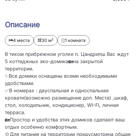
Описание
2
4 места
30 м
1 комната
В тихом прибрежном уголке п. Цандрипш Вас ждут 
5 коттеджных эко-домика🏡на закрытой 
территории.

✨Все домики оснащены всеми необходимыми 
удобствами.

✅В номерах : двуспальная и односпальная 
кровати(возможно размещение доп. Места) ,шкаф, 
стол, холодильник, кондиционер, WI-FI, личная 
терраса.

🏡Простор и удобства этих домиков сделают ваш 
отдых особенно комфортным.

🍲Для питания на территории предусмотрена общая 