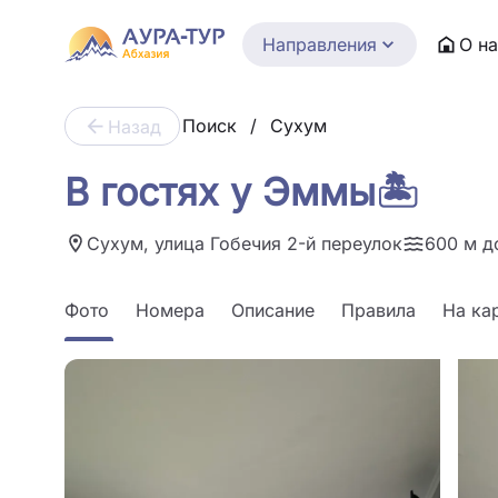
Направления
О н
Поиск
/
Сухум
Назад
В гостях у Эммы🏝️
Сухум, улица Гобечия 2-й переулок
600 м д
Фото
Номера
Описание
Правила
На ка