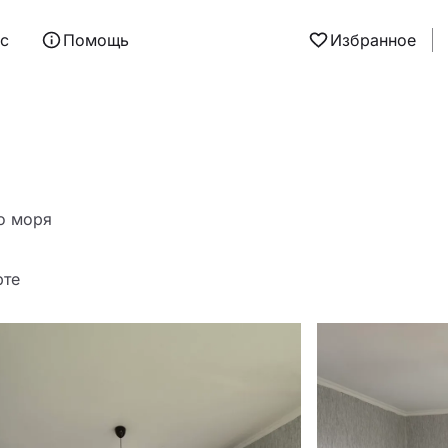
ас
Помощь
Избранное
о моря
рте