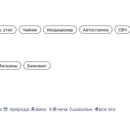
, утюг
Чайник
Кондиционер
Автостоянка
СВЧ
Магазины
Банкомат
 😎 природа 🏝️вино 🍷🍇чача 🍶шашлык 🥩все это 