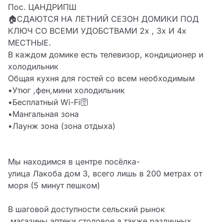
Пос. ЦАНДРИПШ

🏠СДАЮТСЯ НА ЛЕТНИЙ СЕЗОН ДОМИКИ ПОД 
КЛЮЧ СО ВСЕМИ УДОБСТВАМИ 2х , 3х И 4х 
МЕСТНЫЕ. 

В каждом домике есть телевизор, кондиционер и 
холодильник

Общая кухня для гостей со всем необходимым 

•Утюг ,фен,мини холодильник 

•Бесплатный Wi-Fi🛜

•Мангальная зона 

•Лаунж зона (зона отдыха) 

Мы находимся в центре посёлка-

улица Лакоба дом 3, всего лишь в 200 метрах от 
моря (5 минут пешком)

В шаговой доступности сельский рынок 
,магазины,аптеки,столовое,а также различных 