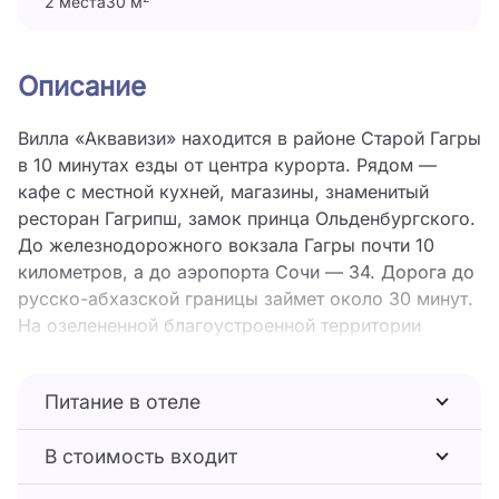
2 места
30 м
Описание
Вилла «Аквавизи» находится в районе Старой Гагры
в 10 минутах езды от центра курорта. Рядом —
кафе с местной кухней, магазины, знаменитый
ресторан Гагрипш, замок принца Ольденбургского.
До железнодорожного вокзала Гагры почти 10
километров, а до аэропорта Сочи — 34. Дорога до
русско-абхазской границы займет около 30 минут.
На озелененной благоустроенной территории
разместились двухэтажный корпус и одноэтажный
коттедж, рассчитанные на 17 двухкомнатных
Питание в отеле
номеров. Номера Стандарт, Полулюкс и Люкс
оснащены кондиционером, санузлом, есть
В стоимость входит
телевизор, холодильник, фен. Во всех номерах
имеются балконы.