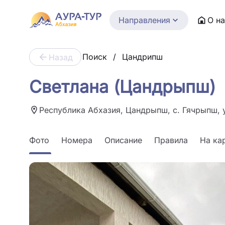
Направления
О н
Поиск
/
Цандрипш
Назад
Светлана (Цандрыпш)
Республика Абхазия, Цандрыпш, с. Гячрыпш, у
Фото
Номера
Описание
Правила
На ка