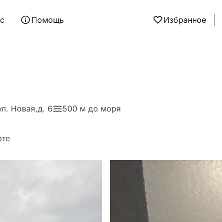
ас
Помощь
Избранное
л. Новая,д. 6
500 м до моря
рте