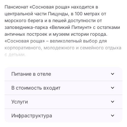
Пансионат «Сосновая роща» находится в
центральной части Пицунды, в 100 метрах от
морского берега и в пешей доступности от
заповедника-парка «Великий Питиунт» с остатками
античных построек и музеем истории города.
«Сосновая роща» – великолепный выбор для
корпоративного, молодежного и семейного отдыха
с детьми.
Собственная территория «Сосновая роща»
(Абхазия) пансионата площадью в 10 га
Питание в отеле
представляет собой огромный чудесный парк из
пицундской сосны с кипарисами, пальмами,
В стоимость входит
эвкалиптами, лаврами, а также мандариновый сад.
В огороженном парке располагается комплекс из
Услуги
4-этажного и 10-этажного корпусов №1 и №2,
соединенных переходами, деревянного корпуса
Инфраструктура
№3 и 1-этажных бревенчатых коттеджей на 2
номера с собственными мини-кухнями. Каждый из