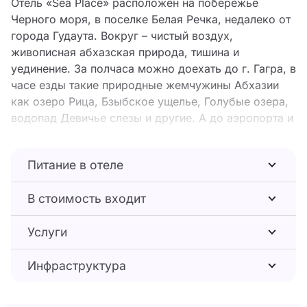
Отель «Sea Place» расположен на побережье
Черного моря, в поселке Белая Речка, недалеко от
города Гудаута. Вокруг – чистый воздух,
живописная абхазская природа, тишина и
уединение. За полчаса можно доехать до г. Гагра, в
часе езды такие природные жемчужины Абхазии
как озеро Рица, Бзыбское ущелье, Голубые озера,
водопад Девичье слезы и другие. А до аэропорта и
железнодорожного вокзала Адлер всего 70
километров.
Питание в отеле
Отельный комплекс, состоящий из 2-х этажных
корпусов, разместился на первой береговой линии.
В стоимость входит
В распоряжении гостей удобные номера. В каждом
- своя ванная комната с душем, общий балкон,
Услуги
кондиционер, телевизор.
На территории отеля работают столовая и бар, к
Инфраструктура
услугам отдыхающих – открытый подогреваемый
бассейн, парковка, безлимитный интернет. Прямо
напротив отеля чистый и широкий песчано-