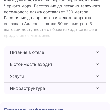
Алахадзы в Абхазии, на первой береговой линии
Черного моря. Расстояние до песчано-галечного
поселкового пляжа составляет 200 метров.
Расстояние до аэропорта и железнодорожного
вокзала в Адлере — около 50 километров. В
шаговой доступности от базы находятся кафе и
продуктовые магазины.
Комплекс состоит из восьми отдельных домов, в
каждом из которых расположено по два
Питание в отеле
двухкомнатных номера. Все номера оформлены
как студии с собственной оборудованной кухней и
В стоимость входит
ванной комнатой. В жилых помещениях
установлены телевизор, холодильник,
Услуги
кондиционер, электрическая плита, электрочайник
и комплект посуды. Санузлы оснащены душевыми
Инфраструктура
кабинами, феном и туалетными принадлежностями.
На территории базы отдыха расположен открытый
бассейн с пресной водой, работающий в летний
сезон. Для гостей доступны зона отдыха, терраса