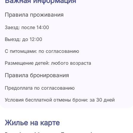
Важная информация
для загара и парковка возле корпусов. Гости могут
воспользоваться гладильной доской с утюгом, а
Правила проживания
также стиральной машиной за дополнительную
плату.
Заезд: после 14:00
Галечный живописный пляж в шаговой доступности.
Выезд: до 12:00
С питомцами: по согласованию
Размещение детей: любого возраста
Правила бронирования
Предоплата по согласованию
Условия бесплатной отмены брони: за 30 дней
Жилье на карте