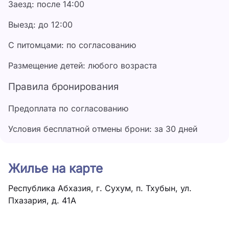
Заезд: после 14:00
которым находятся шезлонги. Также есть
небольшой надувной бассейн для детей и детская
Выезд: до 12:00
площадка. Расстояние до галечного пляжа
С питомцами: по согласованию
составляет 600 метров.
Размещение детей: любого возраста
Правила бронирования
Предоплата по согласованию
Условия бесплатной отмены брони: за 30 дней
Жилье на карте
Республика Абхазия, г. Сухум, п. Тхубын, ул.
Пхазария, д. 41А