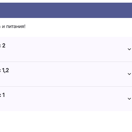
 и питания!
 2
 1,2
 1