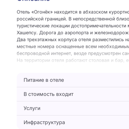
Отель «Огонёк» находится в абхазском курорт
российской границей. В непосредственной близо
туристические локации достопримечательности 
Хашепсу. Дорога до аэропорта и железнодорожн
Два трехэтажных корпуса отеля разместились на
местные номера оснащенные всем необходимым: 
беспроводной интернет, везде предусмотрен са
На территории отеля работают столовая и бар, е
круглосуточной стойке регистрации можно заказ
галечный обустроенный пляж.
Питание в отеле
В стоимость входит
Услуги
Инфраструктура