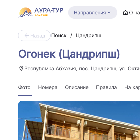
Направления
О н
Поиск
/
Цандрипш
Назад
Огонек (Цандрипш)
Республмка Абхазия, пос. Цандрипш, ул. Октя
Фото
Номера
Описание
Правила
На ка