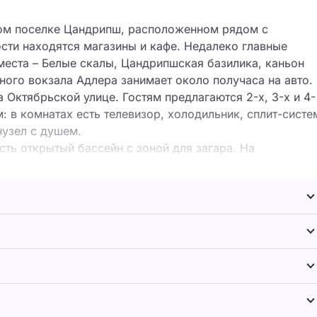
ном поселке Цандрипш, расположенном рядом с
сти находятся магазины и кафе. Недалеко главные
места – Белые скалы, Цандрипшская базилика, каньон
ого вокзала Адлера занимает около получаса на авто.
 Октябрьской улице. Гостям предлагаются 2-х, 3-х и 4-
в комнатах есть телевизор, холодильник, сплит-систе
нузел с душем.
сть открытый бассейн с зоной для загара. На
ать экскурсии по Абхазии или Сочи. В 5 минутах ходьб