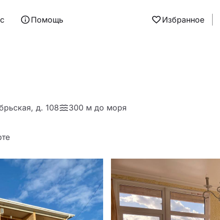
ас
Помощь
Избранное
брьская, д. 108
300 м до моря
рте