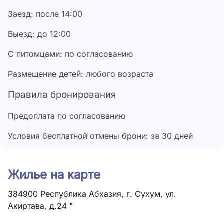
Питание гостей осуществляется 3 раза в день в
Заезд: после 14:00
столовый санатория. Кроме этого, есть бар и кафе,
где готовят блюда абхазской кухни.
Выезд: до 12:00
В распоряжении гостей санатория – его парк,
С питомцами: по согласованию
беседки, уголки отдыха, массажный кабинет и
салон красоты. Для любителей активного отдыха
Размещение детей: любого возраста
функционируют, площадки для игры в баскетбол и
волейбол, теннис и настольный теннис. Для юных
Правила бронирования
гостей здравницы есть прекрасная игровая
площадка на свежем воздухе.
Предоплата по согласованию
Ближайший к санаторию пляж обустроен навесами,
Условия бесплатной отмены брони: за 30 дней
лежаками и зонтами. На берегу есть спасательный
пост и лодочная станция, работают службы
проката, предлагаются различные водные
Жилье на карте
аттракционы.
384900 Республика Абхазия, г. Сухум, ул.
Акиртава, д.24 "