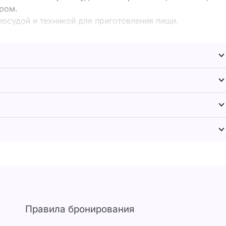
ром.
посудой и техникой для приготовления пищи.
ской галечный пляж шезлонгами, зонтами, душевыми и
Правила бронирования