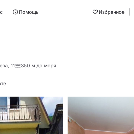
ас
Помощь
Избранное
ева, 11
350 м до моря
рте