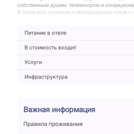
собственным душем, телевизором и кондиционе
В отеле есть столовая и оборудованная кухня с 
В 100 метрах от отеля –– оборудованный город
прокатом водных развлечений.
Питание в отеле
В стоимость входит
Услуги
Инфраструктура
Важная информация
Правила проживания