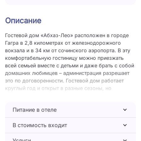
Описание
Гостевой дом «Абхаз-Лео» расположен в городе
Гагра в 2,8 километрах от железнодорожного
вокзала и в 34 км от сочинского аэропорта. В эту
комфортабельную гостиницу можно приезжать
всей семьей вместе с детьми и даже брать с собой
домашних любимцев – администрация разрешает
это по договоренности. Гостевой дом работает
круглый год и открыт в разные сезоны, но
особенно хорошо здесь летом. Отпуск в Гагре
подарит массу впечатлений: в городе полно
Питание в отеле
достопримечательностей и курортных развлечений.
Четырехэтажное здание отеля огорожено забором,
В стоимость входит
увитым виноградом. Двор вымощен аккуратной
плиткой и полон цветов. Из окон 20 номеров
Услуги