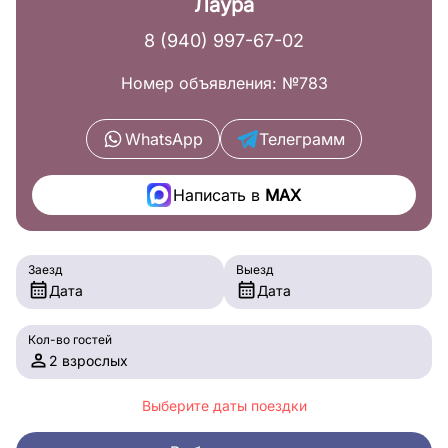
Лаура
8 (940) 997-67-02
Номер объявления: №783
WhatsApp
Телеграмм
Написать в
MAX
Заезд
Выезд
Дата
Дата
Кол-во гостей
2 взрослых
Выберите даты поездки