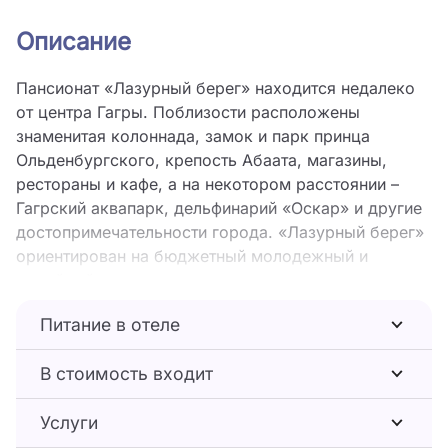
Описание
Пансионат «Лазурный берег» находится недалеко
от центра Гагры. Поблизости расположены
знаменитая колоннада, замок и парк принца
Ольденбургского, крепость Абаата, магазины,
рестораны и кафе, а на некотором расстоянии –
Гагрский аквапарк, дельфинарий «Оскар» и другие
достопримечательности города. «Лазурный берег»
ориентирован на бюджетный молодежный и
семейный отдых с детьми.
Собственная огороженная территория отеля
Питание в отеле
благоустроена и ухожена. Здесь масса
великолепных субтропических деревьев и
В стоимость входит
кустарников, уютных уголков и зон отдыха. Два
гостиничных корпуса вмещают жилой фонд,
Услуги
состоящий из 77 номеров различных категорий. Все