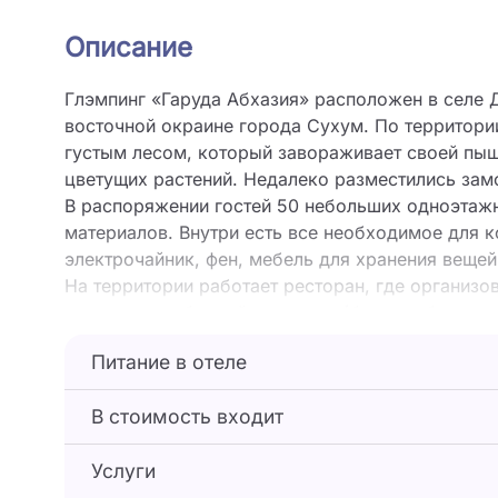
Описание
Глэмпинг «Гаруда Абхазия» расположен в селе Д
восточной окраине города Сухум. По территори
густым лесом, который завораживает своей пы
цветущих растений. Недалеко разместились зам
В распоряжении гостей 50 небольших одноэтажн
материалов. Внутри есть все необходимое для 
электрочайник, фен, мебель для хранения вещей
На территории работает ресторан, где организо
отдыхающих банный комплекс (бани по-белому и
программы биоэнергетики и аюрведы, различны
Питание в отеле
подогреваемые бассейны с зоной отдыха и баро
(анимация, детский клуб, игровая площадка).
В стоимость входит
В 10 минутах езды — живописный оборудованны
доставляет трансфер по расписанию.
Услуги