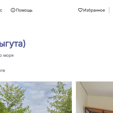
ас
Помощь
Избранное
ыгута)
о моря
рте