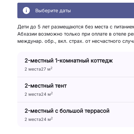
Выберите даты
Дети до 5 лет размещаются без места с питание
Абхазии возможно только при оплате в отеле ре
междунар. обр., вкл. страх. от несчастного случ
2-местный 1-комнатный коттедж
2
2 места
27 м
2-местный тент
2
2 места
24 м
2-местный с большой террасой
2
2 места
24 м