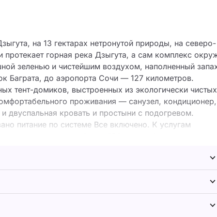
зыгута, на 13 гектарах нетронутой природы, на северо-
и протекает горная река Дзыгута, а сам комплекс окру
шной зеленью и чистейшим воздухом, наполненный запа
ок Баграта, до аэропорта Сочи — 127 километров.
ых тент-домиков, выстроенных из экологически чистых
комфортабельного проживания — санузел, кондиционер,
 и двуспальная кровать и простыни с подогревом.
вано питание по системе Все включено.
К услугам
 по-черному, горячий чан, SPA-центр: банные ритуалы,
е виды массажей, взрослый и детский открытые
м, спортивные площадки, инфраструктура для детей
й городской пляж Мокко, на побережье гостей регуляр