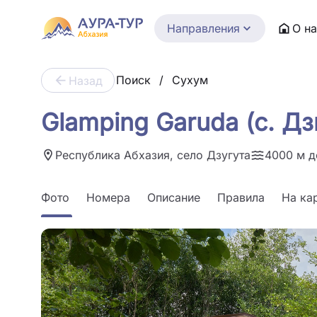
Направления
О н
Поиск
/
Сухум
Назад
Glamping Garuda (с. Дз
Республика Абхазия, село Дзугута
4000 м д
Фото
Номера
Описание
Правила
На ка