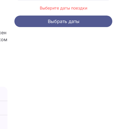
Выберите даты поездки
Выбрать даты
жен
хом
но