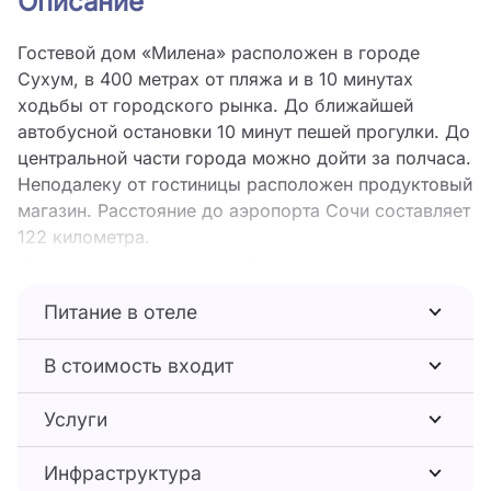
Описание
Гостевой дом «Милена» расположен в городе
Сухум, в 400 метрах от пляжа и в 10 минутах
ходьбы от городского рынка. До ближайшей
автобусной остановки 10 минут пешей прогулки. До
центральной части города можно дойти за полчаса.
Неподалеку от гостиницы расположен продуктовый
магазин. Расстояние до аэропорта Сочи составляет
122 километра.
Номера расположились в 3-этажном здании.
Интерьер комнат выполнен в светлых оттенках. В
Питание в отеле
каждом номере установлены двухспальные
кровати, кондиционер, мини-холодильник, ТВ, Wi-
В стоимость входит
Fi. Индивидуальный санузел оснащен душем,
туалетом и раковиной.
Услуги
Питание в гостевом доме не предусмотрено. Но
гости могут свободно могут посетить ближайшие
Инфраструктура
местные кафе и ресторанчики. Во дворе гостиницы