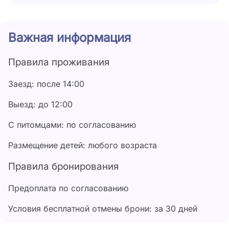
есть места для отдыха на свежем воздухе. Личный
транспорт можно оставить на парковке.
Ближайший пляж – центральный - галечный,
Важная информация
оборудован шезлонгами и навесами от солнца.
Также отдыхающим предлагается воспользоваться
Правила проживания
водо-моторными видами развлечений.
Заезд: после 14:00
Выезд: до 12:00
С питомцами: по согласованию
Размещение детей: любого возраста
Правила бронирования
Предоплата по согласованию
Условия бесплатной отмены брони: за 30 дней