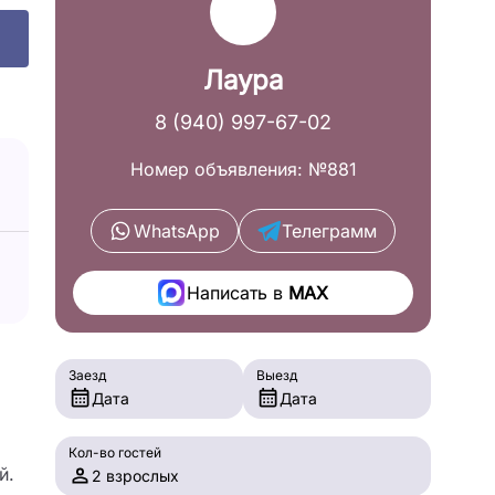
Лаура
8 (940) 997-67-02
Номер объявления: №881
WhatsApp
Телеграмм
Написать в
MAX
Заезд
Выезд
Дата
Дата
Кол-во гостей
й.
2 взрослых