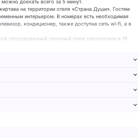
 можно доехать всего за 5 минут.
киртава на территории отеля «Страна Души». Гостям
временным интерьером. В номерах есть необходимая
левизор, кондиционер, также доступна сеть wi-fi, а в
ской оборудованный галечный пляж расположен в 10