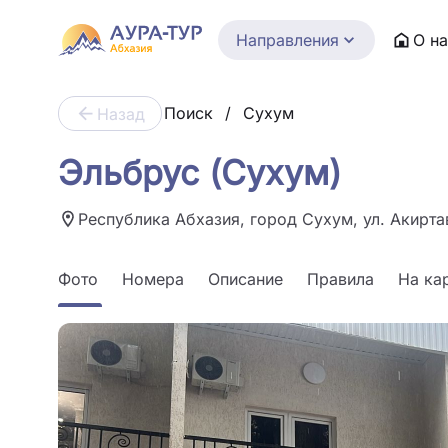
Направления
О н
Поиск
/
Сухум
Назад
Эльбрус (Сухум)
Республика Абхазия, город Сухум, ул. Акиртав
Фото
Номера
Описание
Правила
На ка