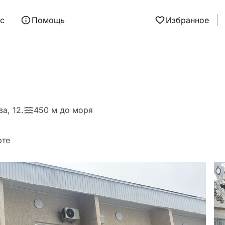
ас
Помощь
Избранное
а, 12.
450 м до моря
рте