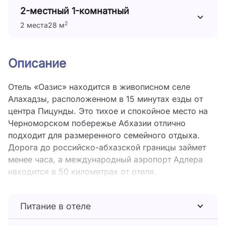
2-местный 1-комнатный
2
2 места
28 м
Описание
Отель «Оазис» находится в живописном селе
Алахадзы, расположенном в 15 минутах езды от
центра Пицунды. Это тихое и спокойное место на
Черноморском побережье Абхазии отлично
подходит для размеренного семейного отдыха.
Дорога до российско-абхазской границы займет
менее часа, а международный аэропорт Адлера
находится в 50 километрах от отеля.
Трехэтажное здание отеля, выстроено в стиле
минимализм. Жилой фонд предлагает гостям 26
Питание в отеле
комфортабельных номеров Стандарт, Улучшенный
и Семейный с двумя комнатами. В номерах