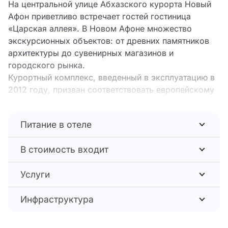
На центральной улице Абхазского курорта Новый
Афон приветливо встречает гостей гостиница
«Царская аллея». В Новом Афоне множество
экскурсионных объектов: от древних памятников
архитектуры до сувенирных магазинов и
городского рынка.
Курортный комплекс, введенный в эксплуатацию в
2012 году, призван соответствовать европейскому
уровню сервиса. Отличная инфраструктура и
живописная территория притягивают постояльцев
Питание в отеле
из различных уголков страны. 3-х этажный корпус
отеля включает в себя 49 номеров различных
В стоимость входит
категорий комфорта. Даже стандартные номера
обладает достаточным уровнем сервиса, так как
Услуги
они оснащены современной мебелью, ЖК-
телевизором, холодильником и кондиционером. В
Инфраструктура
каждом номере предусмотрен санузел и душевая
кабинка с современной сантехникой. Номера
категории «люкс» приятно удивят гостей, в номерах