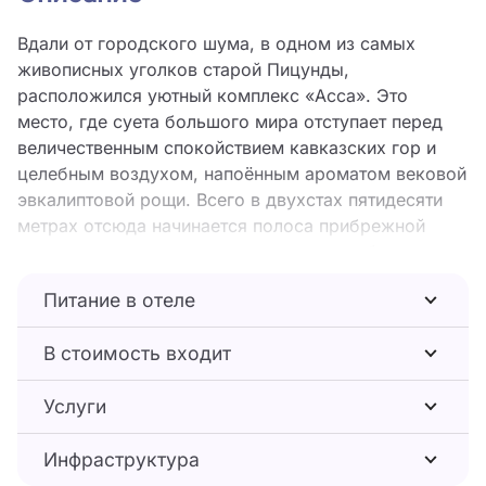
Вдали от городского шума, в одном из самых
живописных уголков старой Пицунды,
расположился уютный комплекс «Асса». Это
место, где суета большого мира отступает перед
величественным спокойствием кавказских гор и
целебным воздухом, напоённым ароматом вековой
эвкалиптовой рощи. Всего в двухстах пятидесяти
метрах отсюда начинается полоса прибрежной
гальки, о которую с тихим шорохом разбиваются
волны Чёрного моря.
Питание в отеле
Территория комплекса застроена аккуратными
деревянными домиками из бруса, выполненными в
В стоимость входит
стиле деревенского шале. Это не просто номера, а
полноценное индивидуальное жильё, состоящее из
Услуги
двух изолированных комнат, что позволяет гостям
чувствовать себя практически как на собственной
Инфраструктура
даче, но со всем необходимым для беззаботного