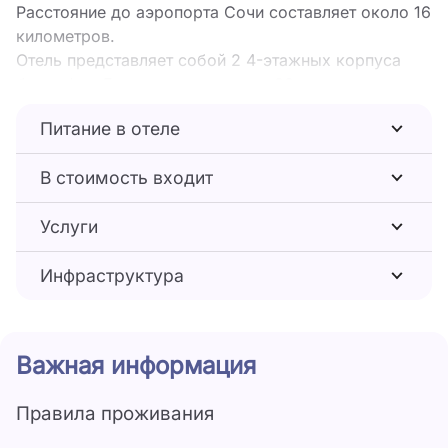
Расстояние до аэропорта Сочи составляет около 16
километров.
Отель представляет собой 2 4-этажных корпуса
без лифта. Гостям предлагается 30
комфортабельных номеров со всеми удобствами. В
Питание в отеле
каждом из них есть удобная мебель, телевизор,
кондиционер, холодильник, полностью
В стоимость входит
оборудованный санузел, белоснежное постельное
белье и полотенца. На территории отеля работает
Услуги
кафе, где ежедневно подается вкусный завтрак.
Автовладельцы могут оставить транспорт на
Инфраструктура
просторной огороженной парковке. На свежем
воздухе есть игровая площадка для детей. В 30
метрах находится галечный пляж с лежаками и
зонтиками.
Важная информация
Правила проживания