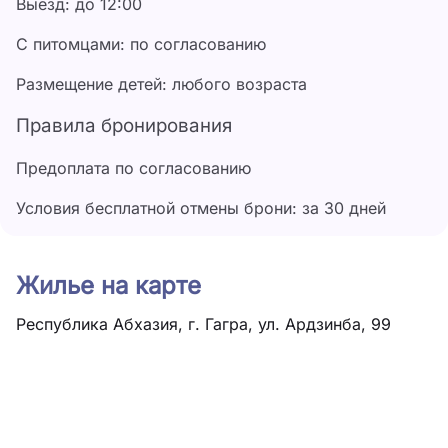
«Аимара» расположен галечный пляж: море в этой
Выезд: до 12:00
части города плещется почти у самого подножия
С питомцами: по согласованию
гор.
Размещение детей: любого возраста
Правила бронирования
Предоплата по согласованию
Условия бесплатной отмены брони: за 30 дней
Жилье на карте
Республика Абхазия, г. Гагра, ул. Ардзинба, 99