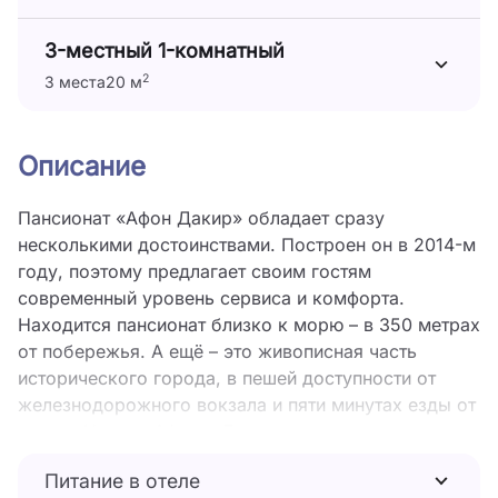
3-местный 1-комнатный
2
3 места
20 м
Описание
Пансионат «Афон Дакир» обладает сразу
несколькими достоинствами. Построен он в 2014-м
году, поэтому предлагает своим гостям
современный уровень сервиса и комфорта.
Находится пансионат близко к морю – в 350 метрах
от побережья. А ещё – это живописная часть
исторического города, в пешей доступности от
железнодорожного вокзала и пяти минутах езды от
центра Нового Афона. До знаменитых местных
достопримечательностей – рукой подать. Рядом с
Питание в отеле
Новоафонской пещерой – кельи